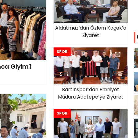
Aldatmaz’dan Özlem Koçak’a
Ziyaret
SPOR
ca Giyim'i
Bartınspor’dan Emniyet
Müdürü Adatepe’ye Ziyaret
SPOR