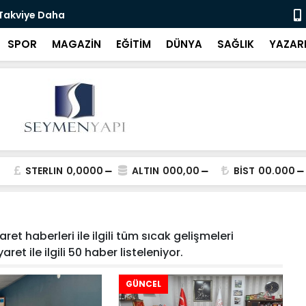
 Takviye Daha
Bartın Bele
SPOR
MAGAZİN
EĞİTİM
DÜNYA
SAĞLIK
YAZAR
STERLIN
0,0000
ALTIN
000,00
BİST
00.000
ret haberleri ile ilgili tüm sıcak gelişmeleri
ret ile ilgili 50 haber listeleniyor.
GÜNCEL