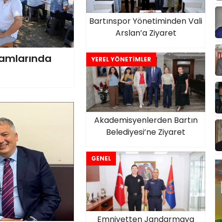
Bartınspor Yönetiminden Vali
Arslan’a Ziyaret
ramlarında
YEREL YÖNETİMLER
Akademisyenlerden Bartın
Belediyesi’ne Ziyaret
GENEL
Emniyetten Jandarmaya