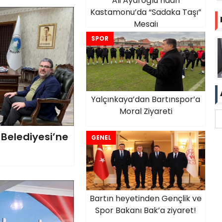
Ali Ayaroğlu’ndan
Kastamonu’da “Sadaka Taşı”
Mesajı
SPOR
Yalçınkaya’dan Bartınspor’a
Moral Ziyareti
 Belediyesi’ne
GENEL
Bartın heyetinden Gençlik ve
Spor Bakanı Bak’a ziyaret!