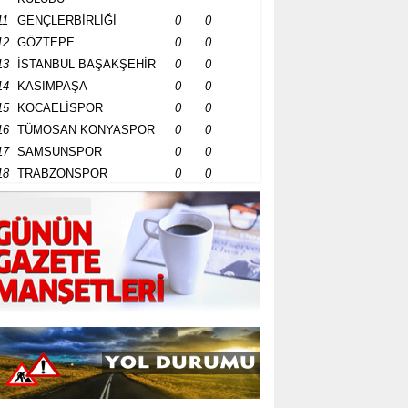
11
GENÇLERBİRLİĞİ
0
0
12
GÖZTEPE
0
0
13
İSTANBUL BAŞAKŞEHİR
0
0
14
KASIMPAŞA
0
0
15
KOCAELİSPOR
0
0
16
TÜMOSAN KONYASPOR
0
0
17
SAMSUNSPOR
0
0
18
TRABZONSPOR
0
0