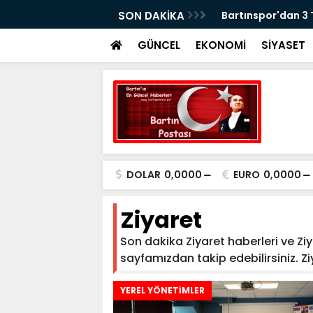
erasyonu: 5 Gözaltı
SON DAKİKA
Bartınspor'dan 3
GÜNCEL
EKONOMİ
SİYASET
DOLAR
0,0000
EURO
0,0000
Ziyaret
Son dakika Ziyaret haberleri ve Ziya
sayfamızdan takip edebilirsiniz. Ziya
YEREL YÖNETİMLER