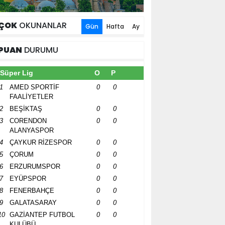
ÇOK
OKUNANLAR
Gün
Hafta
Ay
PUAN
DURUMU
Süper Lig
O
P
1
AMED SPORTİF
0
0
FAALİYETLER
2
BEŞİKTAŞ
0
0
3
CORENDON
0
0
ALANYASPOR
4
ÇAYKUR RİZESPOR
0
0
5
ÇORUM
0
0
6
ERZURUMSPOR
0
0
7
EYÜPSPOR
0
0
8
FENERBAHÇE
0
0
9
GALATASARAY
0
0
10
GAZİANTEP FUTBOL
0
0
KULÜBÜ