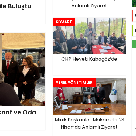
ile Buluştu
Anlamlı Ziyaret
SİYASET
CHP Heyeti Kabagöz’de
YEREL YÖNETİMLER
snaf ve Oda
Minik Başkanlar Makamda: 23
Nisan’da Anlamlı Ziyaret