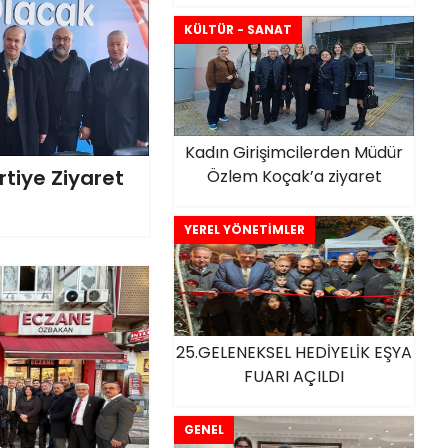
KÜLTÜR - SANAT
Kadın Girişimcilerden Müdür
rtiye Ziyaret
Özlem Koçak’a ziyaret
YEREL YÖNETİMLER
25.GELENEKSEL HEDİYELİK EŞYA
FUARI AÇILDI
GENEL