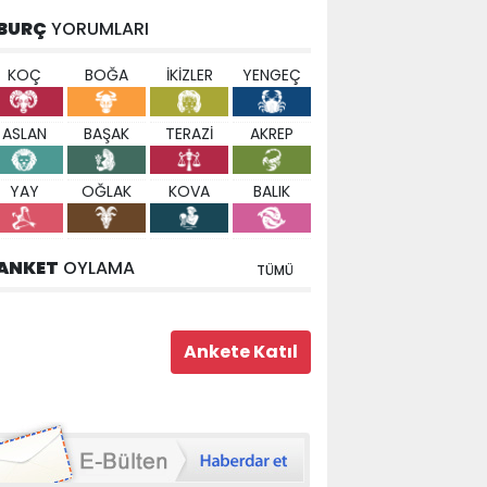
BURÇ
YORUMLARI
KOÇ
BOĞA
İKİZLER
YENGEÇ
ASLAN
BAŞAK
TERAZİ
AKREP
YAY
OĞLAK
KOVA
BALIK
ANKET
OYLAMA
TÜMÜ