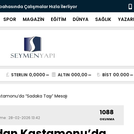
bahasında Çalışmalar Hızla İlerliyor
Yeni Parti'
SPOR
MAGAZİN
EĞİTİM
DÜNYA
SAĞLIK
YAZAR
STERLIN
0,0000
ALTIN
000,00
BİST
00.000
astamonu’da “Sadaka Taşı” Mesajı
1088
eme : 28-02-2026 13:42
OKUNMA
ndan Kastamonu’da