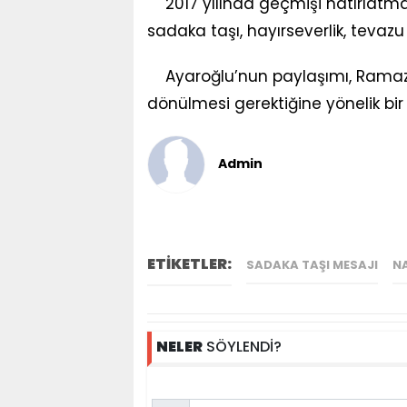
2017 yılında geçmişi hatırlatma
sadaka taşı, hayırseverlik, tevazu
Ayaroğlu’nun paylaşımı, Ramaz
dönülmesi gerektiğine yönelik bi
Admin
ETİKETLER:
SADAKA TAŞI MESAJI
N
NELER
SÖYLENDİ?
Name