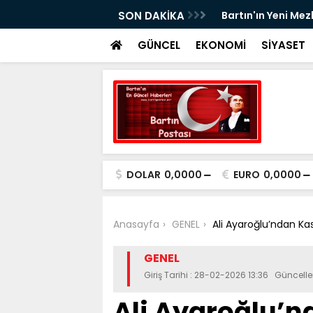
iği Devam Ediyor"
SON DAKİKA
Bartın'ın Yeni Mez
GÜNCEL
EKONOMİ
SİYASET
DOLAR
0,0000
EURO
0,0000
Anasayfa
GENEL
Ali Ayaroğlu’ndan K
GENEL
Giriş Tarihi : 28-02-2026 13:36 Güncell
Ali Ayaroğlu’