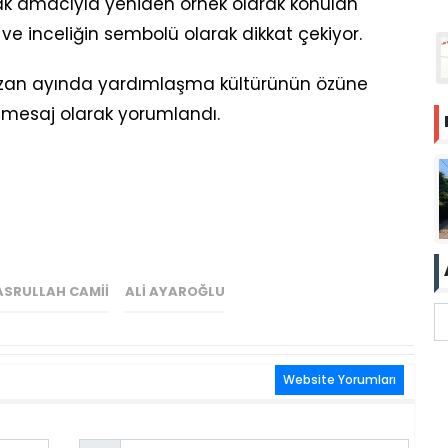
k amacıyla yeniden örnek olarak konulan
 ve inceliğin sembolü olarak dikkat çekiyor.
an ayında yardımlaşma kültürünün özüne
r mesaj olarak yorumlandı.
ASRULLAH CAMII
ALI AYAROĞLU
Website Yorumları
Email