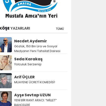
KÖŞE
YAZARLARI
TÜMÜ
Necdet Aydemir
Gözlük, 150 Bin Lira ve Sosyal
Medyanın Yeni Tahsilat Dairesi
Seda Karakaş
Yolculuk Serzenişi
Arif ÜÇLER
MUAYENE ÜCRETİ KOMEDİSİ!
Ayşe Sevtap UZUN
YENİ BİR RANT ARACI: “MİLLET”
BAHÇELERİ