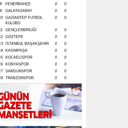
8
FENERBAHÇE
0
0
9
GALATASARAY
0
0
10
GAZİANTEP FUTBOL
0
0
KULÜBÜ
11
GENÇLERBİRLİĞİ
0
0
12
GÖZTEPE
0
0
13
İSTANBUL BAŞAKŞEHİR
0
0
14
KASIMPAŞA
0
0
15
KOCAELİSPOR
0
0
16
KONYASPOR
0
0
17
SAMSUNSPOR
0
0
18
TRABZONSPOR
0
0