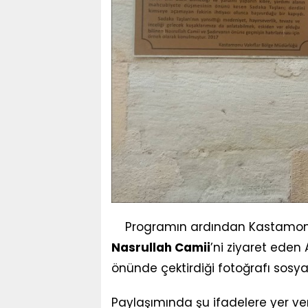
Programın ardından Kastamonu’
Nasrullah Camii
’ni ziyaret ede
önünde çektirdiği fotoğrafı sosy
Paylaşımında şu ifadelere yer ver