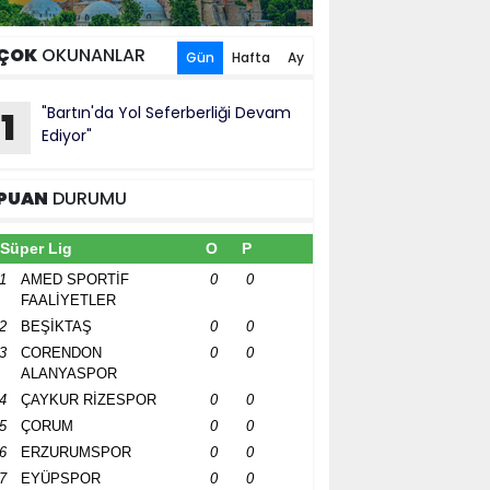
ÇOK
OKUNANLAR
Gün
Hafta
Ay
"Bartın'da Yol Seferberliği Devam
1
Ediyor"
PUAN
DURUMU
Süper Lig
O
P
1
AMED SPORTİF
0
0
FAALİYETLER
2
BEŞİKTAŞ
0
0
3
CORENDON
0
0
ALANYASPOR
4
ÇAYKUR RİZESPOR
0
0
5
ÇORUM
0
0
6
ERZURUMSPOR
0
0
7
EYÜPSPOR
0
0