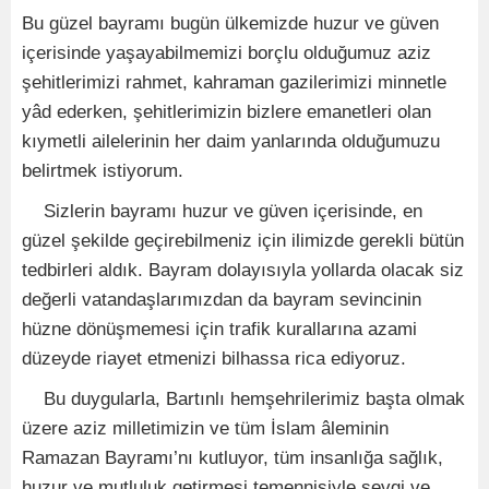
Bu güzel bayramı bugün ülkemizde huzur ve güven
içerisinde yaşayabilmemizi borçlu olduğumuz aziz
şehitlerimizi rahmet, kahraman gazilerimizi minnetle
yâd ederken, şehitlerimizin bizlere emanetleri olan
kıymetli ailelerinin her daim yanlarında olduğumuzu
belirtmek istiyorum.
Sizlerin bayramı huzur ve güven içerisinde, en
güzel şekilde geçirebilmeniz için ilimizde gerekli bütün
tedbirleri aldık. Bayram dolayısıyla yollarda olacak siz
değerli vatandaşlarımızdan da bayram sevincinin
hüzne dönüşmemesi için trafik kurallarına azami
düzeyde riayet etmenizi bilhassa rica ediyoruz.
Bu duygularla, Bartınlı hemşehrilerimiz başta olmak
üzere aziz milletimizin ve tüm İslam âleminin
Ramazan Bayramı’nı kutluyor, tüm insanlığa sağlık,
huzur ve mutluluk getirmesi temennisiyle sevgi ve