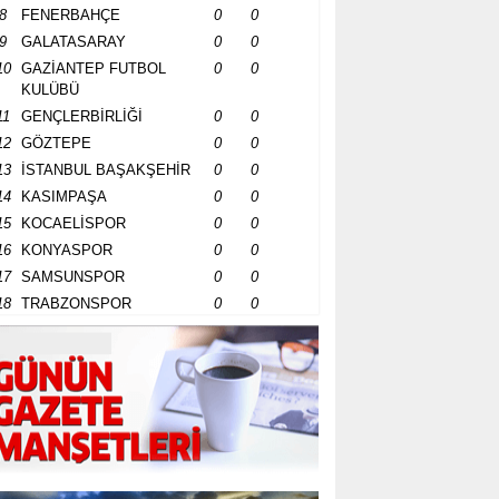
8
FENERBAHÇE
0
0
9
GALATASARAY
0
0
10
GAZİANTEP FUTBOL
0
0
KULÜBÜ
11
GENÇLERBİRLİĞİ
0
0
12
GÖZTEPE
0
0
13
İSTANBUL BAŞAKŞEHİR
0
0
14
KASIMPAŞA
0
0
15
KOCAELİSPOR
0
0
16
KONYASPOR
0
0
17
SAMSUNSPOR
0
0
18
TRABZONSPOR
0
0