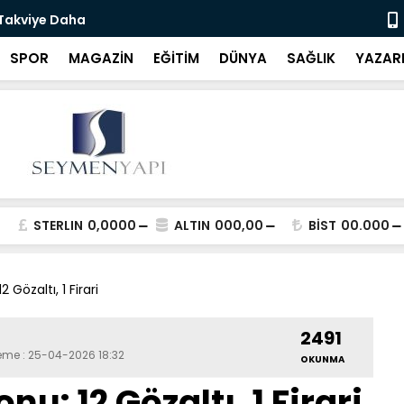
 Takviye Daha
Bartın Bele
SPOR
MAGAZİN
EĞİTİM
DÜNYA
SAĞLIK
YAZAR
STERLIN
0,0000
ALTIN
000,00
BİST
00.000
Gözaltı, 1 Firari
2491
leme : 25-04-2026 18:32
OKUNMA
u: 12 Gözaltı, 1 Firari