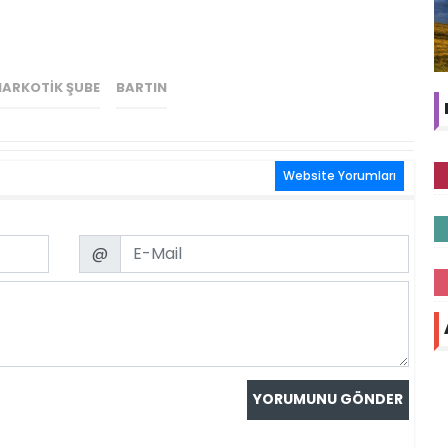
NARKOTİK ŞUBE
BARTIN
Website Yorumları
Email
@