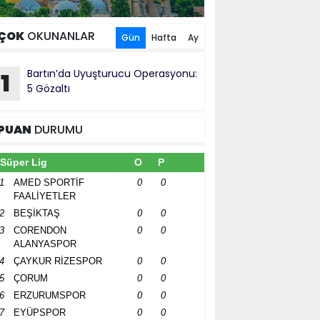
ÇOK
OKUNANLAR
Gün
Hafta
Ay
Bartın’da Uyuşturucu Operasyonu:
1
5 Gözaltı
PUAN
DURUMU
Süper Lig
O
P
1
AMED SPORTİF
0
0
FAALİYETLER
2
BEŞİKTAŞ
0
0
3
CORENDON
0
0
ALANYASPOR
4
ÇAYKUR RİZESPOR
0
0
5
ÇORUM
0
0
6
ERZURUMSPOR
0
0
7
EYÜPSPOR
0
0