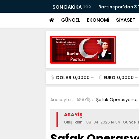
erasyonu: 5 Gözaltı
SON DAKİKA
Bartınspor'dan 3
GÜNCEL
EKONOMİ
SİYASET
DOLAR
0,0000
EURO
0,0000
Anasayfa
ASAYİŞ
Şafak Operasyonu: 12 
ASAYİŞ
Giriş Tarihi : 08-04-2026 14:34 Güncel
Şafak Operasyon