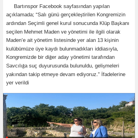
Bartın
spor Facebook sayfasından yapılan
açıklamada; “
Salı günü gerçekle
tirilen Kongremizin
ş
ardından Seçimli genel kurul sonucunda Klüp Ba
kanı
ş
seçilen Mehmet Maden ve yönetimi ile ilgili olarak
Maden’e ait yönetim listesinde yer alan 13 ki
inin
ş
kulübümüze üye kaydı bulunmadıkları iddiasıyla,
Kongremizde bir di
er aday yönetimi tarafından
ğ
Savcılı
a suç duyurusunda bulunuldu, geli
meleri
ğ
ş
yakından takip etmeye devam ediyoruz.” İfadelerine
yer verildi