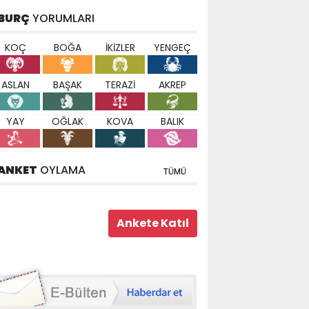
BURÇ
YORUMLARI
KOÇ
BOĞA
İKİZLER
YENGEÇ
ASLAN
BAŞAK
TERAZİ
AKREP
YAY
OĞLAK
KOVA
BALIK
ANKET
OYLAMA
TÜMÜ