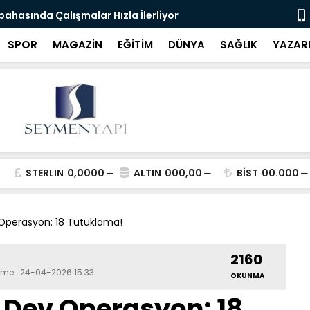
rtın Kadrosu Ankara'da
Yıldız Maha
SPOR
MAGAZİN
EĞİTİM
DÜNYA
SAĞLIK
YAZAR
STERLIN
0,0000
ALTIN
000,00
BİST
00.000
 Operasyon: 18 Tutuklama!
2160
eme : 24-04-2026 15:33
OKUNMA
i Dev Operasyon: 18