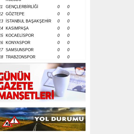
11
GENÇLERBİRLİĞİ
0
0
12
GÖZTEPE
0
0
13
İSTANBUL BAŞAKŞEHİR
0
0
14
KASIMPAŞA
0
0
15
KOCAELİSPOR
0
0
16
KONYASPOR
0
0
17
SAMSUNSPOR
0
0
18
TRABZONSPOR
0
0