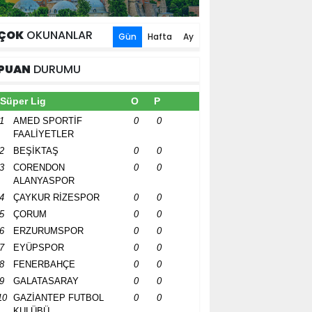
ÇOK
OKUNANLAR
Gün
Hafta
Ay
PUAN
DURUMU
Süper Lig
O
P
1
AMED SPORTİF
0
0
FAALİYETLER
2
BEŞİKTAŞ
0
0
3
CORENDON
0
0
ALANYASPOR
4
ÇAYKUR RİZESPOR
0
0
5
ÇORUM
0
0
6
ERZURUMSPOR
0
0
7
EYÜPSPOR
0
0
8
FENERBAHÇE
0
0
9
GALATASARAY
0
0
10
GAZİANTEP FUTBOL
0
0
KULÜBÜ