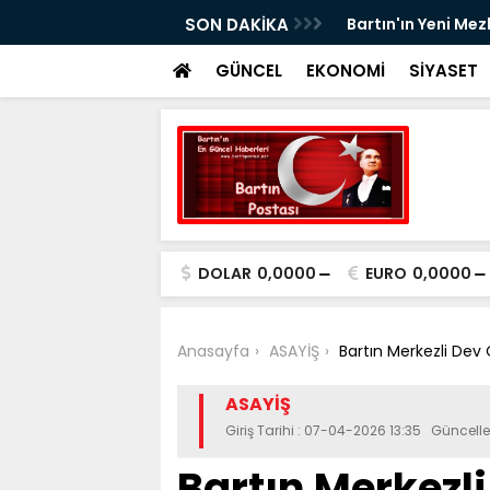
nda Çalışmalar Hızla İlerliyor
SON DAKİKA
Yeni Parti'nin Ba
GÜNCEL
EKONOMİ
SİYASET
DOLAR
0,0000
EURO
0,0000
Anasayfa
ASAYİŞ
Bartın Merkezli Dev
ASAYİŞ
Giriş Tarihi : 07-04-2026 13:35 Güncell
Bartın Merkezl