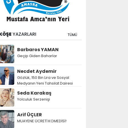
KÖŞE
YAZARLARI
TÜMÜ
Barbaros YAMAN
Geçip Giden Baharlar
Necdet Aydemir
Gözlük, 150 Bin Lira ve Sosyal
Medyanın Yeni Tahsilat Dairesi
Seda Karakaş
Yolculuk Serzenişi
Arif ÜÇLER
MUAYENE ÜCRETİ KOMEDİSİ!