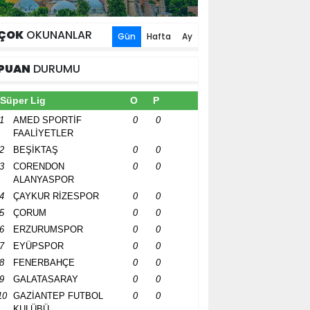
ÇOK
OKUNANLAR
Gün
Hafta
Ay
PUAN
DURUMU
Süper Lig
O
P
1
AMED SPORTİF
0
0
FAALİYETLER
2
BEŞİKTAŞ
0
0
3
CORENDON
0
0
ALANYASPOR
4
ÇAYKUR RİZESPOR
0
0
5
ÇORUM
0
0
6
ERZURUMSPOR
0
0
7
EYÜPSPOR
0
0
8
FENERBAHÇE
0
0
9
GALATASARAY
0
0
10
GAZİANTEP FUTBOL
0
0
KULÜBÜ