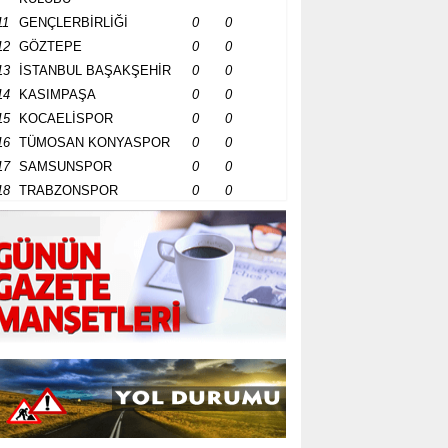
11
GENÇLERBİRLİĞİ
0
0
12
GÖZTEPE
0
0
13
İSTANBUL BAŞAKŞEHİR
0
0
14
KASIMPAŞA
0
0
15
KOCAELİSPOR
0
0
16
TÜMOSAN KONYASPOR
0
0
17
SAMSUNSPOR
0
0
18
TRABZONSPOR
0
0