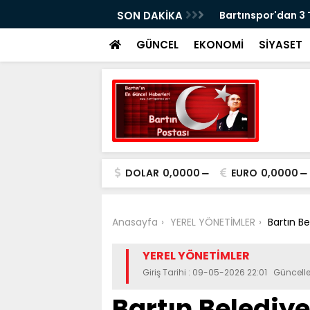
erasyonu: 5 Gözaltı
SON DAKİKA
Bartınspor'dan 3
GÜNCEL
EKONOMİ
SİYASET
DOLAR
0,0000
EURO
0,0000
Anasayfa
YEREL YÖNETİMLER
Bartın Be
YEREL YÖNETİMLER
Giriş Tarihi : 09-05-2026 22:01 Güncel
Bartın Belediye