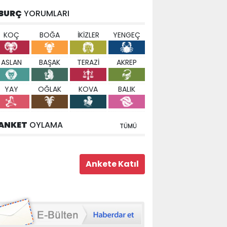
BURÇ
YORUMLARI
KOÇ
BOĞA
İKİZLER
YENGEÇ
ASLAN
BAŞAK
TERAZİ
AKREP
YAY
OĞLAK
KOVA
BALIK
ANKET
OYLAMA
TÜMÜ