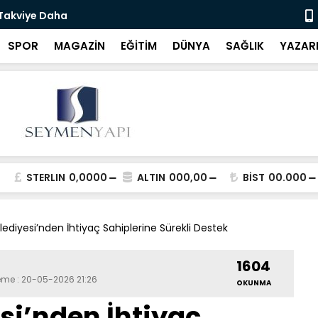
 Takviye Daha
Bartın Bele
SPOR
MAGAZİN
EĞİTİM
DÜNYA
SAĞLIK
YAZAR
STERLIN
0,0000
ALTIN
000,00
BİST
00.000
lediyesi’nden İhtiyaç Sahiplerine Sürekli Destek
1604
leme : 20-05-2026 21:26
OKUNMA
si’nden İhtiyaç