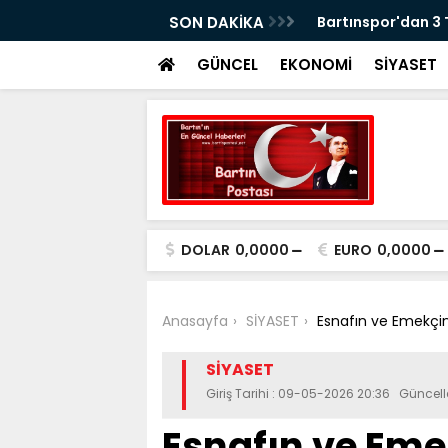
erasyonu: 5 Gözaltı
SON DAKİKA
Bartınspor'dan 3
GÜNCEL
EKONOMİ
SİYASET
DOLAR
0,0000
EURO
0,0000
Anasayfa
SİYASET
Esnafın ve Emekçini
SİYASET
Giriş Tarihi : 09-05-2026 20:36 Güncel
Esnafın ve Eme