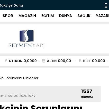
 Takviye Daha
Bartın Bele
SPOR
MAGAZİN
EĞİTİM
DÜNYA
SAĞLIK
YAZAR
STERLIN
0,0000
ALTIN
000,00
BİST
00.000
n Sorunlarını Dinlediler
1557
leme : 09-05-2026 20:42
OKUNMA
kçinin Sorunlarını