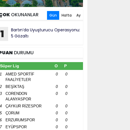
ÇOK
OKUNANLAR
Gün
Hafta
Ay
Bartın’da Uyuşturucu Operasyonu:
1
5 Gözaltı
PUAN
DURUMU
Süper Lig
O
P
1
AMED SPORTİF
0
0
FAALİYETLER
2
BEŞİKTAŞ
0
0
3
CORENDON
0
0
ALANYASPOR
4
ÇAYKUR RİZESPOR
0
0
5
ÇORUM
0
0
6
ERZURUMSPOR
0
0
7
EYÜPSPOR
0
0