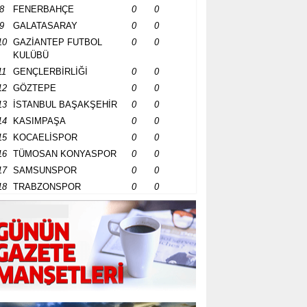
8
FENERBAHÇE
0
0
9
GALATASARAY
0
0
10
GAZİANTEP FUTBOL
0
0
KULÜBÜ
11
GENÇLERBİRLİĞİ
0
0
12
GÖZTEPE
0
0
13
İSTANBUL BAŞAKŞEHİR
0
0
14
KASIMPAŞA
0
0
15
KOCAELİSPOR
0
0
16
TÜMOSAN KONYASPOR
0
0
17
SAMSUNSPOR
0
0
18
TRABZONSPOR
0
0