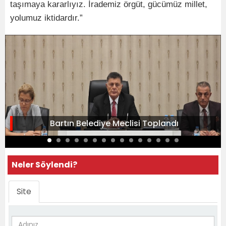
taşımaya kararlıyız. İrademiz örgüt, gücümüz millet,
yolumuz iktidardır.”
Bartın Belediye Meclisi Toplandı
Neler Söylendi?
Site