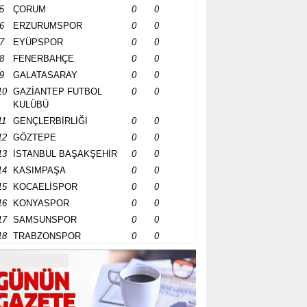
5
ÇORUM
0
0
6
ERZURUMSPOR
0
0
7
EYÜPSPOR
0
0
8
FENERBAHÇE
0
0
9
GALATASARAY
0
0
10
GAZİANTEP FUTBOL
0
0
KULÜBÜ
11
GENÇLERBİRLİĞİ
0
0
12
GÖZTEPE
0
0
13
İSTANBUL BAŞAKŞEHİR
0
0
14
KASIMPAŞA
0
0
15
KOCAELİSPOR
0
0
16
KONYASPOR
0
0
17
SAMSUNSPOR
0
0
18
TRABZONSPOR
0
0