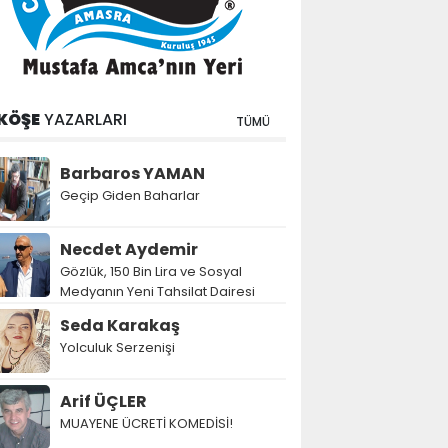
KÖŞE
YAZARLARI
TÜMÜ
Barbaros YAMAN
Geçip Giden Baharlar
Necdet Aydemir
Gözlük, 150 Bin Lira ve Sosyal
Medyanın Yeni Tahsilat Dairesi
Seda Karakaş
Yolculuk Serzenişi
Arif ÜÇLER
MUAYENE ÜCRETİ KOMEDİSİ!