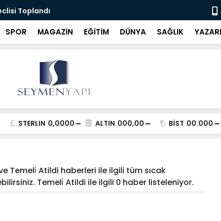
eclisi Toplandı
"Bartın'da 
SPOR
MAGAZİN
EĞİTİM
DÜNYA
SAĞLIK
YAZAR
STERLIN
0,0000
ALTIN
000,00
BİST
00.000
e Temeli̇ Atildi haberleri ile ilgili tüm sıcak
rsiniz. Temeli̇ Atildi ile ilgili 0 haber listeleniyor.