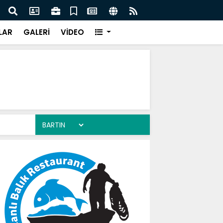
Yol Seferberliği Devam Ediyor"
Bartı
LAR
GALERİ
VİDEO