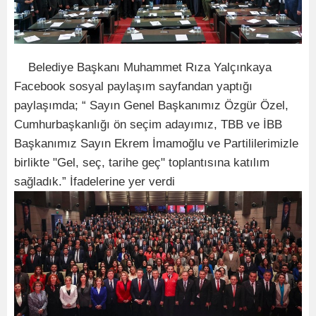
Belediye Başkanı Muhammet Rıza Yalçınkaya
Facebook sosyal paylaşım sayfandan yaptığı
paylaşımda; “ Sayın Genel Ba
ş
kanımız Özgür Özel,
Cumhurba
ş
kanlı
ğ
ı ön seçim adayımız,
TBB ve İBB
Başkanımız Sayın Ekrem İmamoğlu ve Partililerimizle
birlikte "Gel, seç, tarihe geç" toplantısına katılım
sağladık
.
” İfadelerine yer verdi