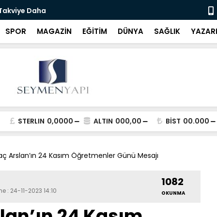
 Takviye Daha
Bartın Bele
SPOR
MAGAZİN
EĞİTİM
DÜNYA
SAĞLIK
YAZAR
STERLIN
0,0000
ALTIN
000,00
BİST
00.000
taç Arslan’ın 24 Kasım Öğretmenler Günü Mesajı
1082
e : 24-11-2023 14:10
OKUNMA
slan’ın 24 Kasım