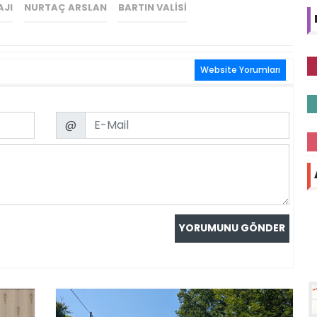
AJI
NURTAÇ ARSLAN
BARTIN VALISI
Website Yorumları
Email
@