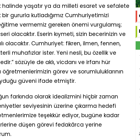
uk halinde yaşatır ya da milleti esaret ve sefalete
ük bir gururla kutladığımız Cumhuriyetimizi
 eğitime vermemiz gereken önemi vurgulamış;
seri olacaktır. Eserin kıymeti, sizin becerinizin ve
lı olacaktır. Cumhuriyet: fikren, ilmen, fennen,
li muhafızlar ister. Yeni nesli, bu özellik ve
edir.” sözüyle de aklı, vicdanı ve irfanı hür
da öğretmenlerimizin görev ve sorumluluklarının
yduğu güveni ifade etmiştir.
un farkında olarak idealizmini hiçbir zaman
niyetler seviyesinin üzerine çıkarma hedefi
etmenlerimize teşekkür ediyor, bugüne kadar
rlerine düşen görevi fedakârca yerine
orum.