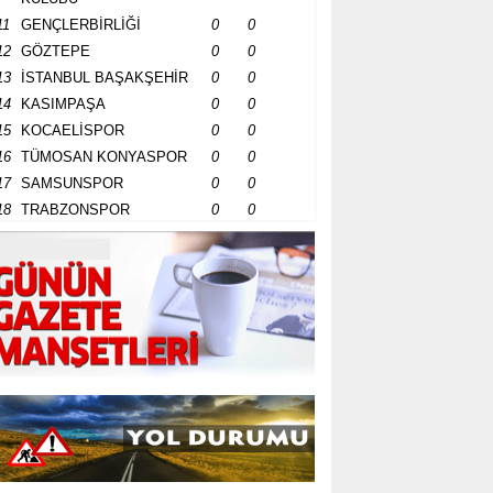
11
GENÇLERBİRLİĞİ
0
0
12
GÖZTEPE
0
0
13
İSTANBUL BAŞAKŞEHİR
0
0
14
KASIMPAŞA
0
0
15
KOCAELİSPOR
0
0
16
TÜMOSAN KONYASPOR
0
0
17
SAMSUNSPOR
0
0
18
TRABZONSPOR
0
0