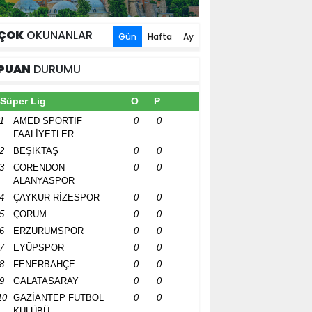
ÇOK
OKUNANLAR
Gün
Hafta
Ay
PUAN
DURUMU
Süper Lig
O
P
1
AMED SPORTİF
0
0
FAALİYETLER
2
BEŞİKTAŞ
0
0
3
CORENDON
0
0
ALANYASPOR
4
ÇAYKUR RİZESPOR
0
0
5
ÇORUM
0
0
6
ERZURUMSPOR
0
0
7
EYÜPSPOR
0
0
8
FENERBAHÇE
0
0
9
GALATASARAY
0
0
10
GAZİANTEP FUTBOL
0
0
KULÜBÜ