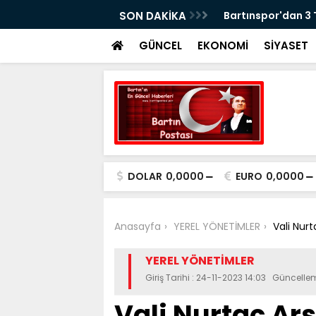
erasyonu: 5 Gözaltı
SON DAKİKA
Bartınspor'dan 3
GÜNCEL
EKONOMİ
SİYASET
DOLAR
0,0000
EURO
0,0000
Anasayfa
YEREL YÖNETİMLER
Vali Nur
YEREL YÖNETİMLER
Giriş Tarihi : 24-11-2023 14:03 Güncellem
Vali Nurtaç Ar