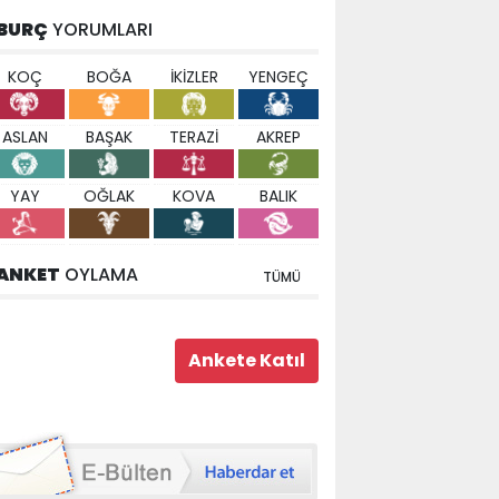
BURÇ
YORUMLARI
KOÇ
BOĞA
İKİZLER
YENGEÇ
ASLAN
BAŞAK
TERAZİ
AKREP
YAY
OĞLAK
KOVA
BALIK
ANKET
OYLAMA
TÜMÜ