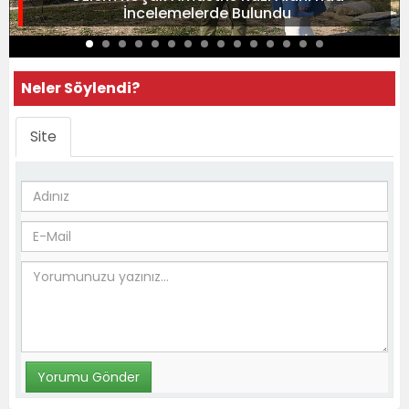
İncelemelerde Bulundu
Neler Söylendi?
Site