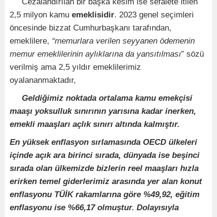
Cezalandırılan bir başka kesim ise sefalete itilen
2,5 milyon kamu
emeklisidir
. 2023 genel seçimleri
öncesinde bizzat Cumhurbaşkanı tarafından,
emeklilere,
“memurlara verilen seyyanen ödemenin
memur emeklilerinin aylıklarına da yansıtılması
” sözü
verilmiş ama 2,5 yıldır emeklilerimiz
oyalananmaktadır,
Geldiğimiz noktada ortalama kamu emekçisi
maaşı yoksulluk sınırının yarısına kadar inerken,
emekli maaşları açlık sınırı altında kalmıştır.
En yüksek enflasyon sırlamasında OECD ülkeleri
içinde açık ara birinci sırada, dünyada ise beşinci
sırada olan ülkemizde bizlerin reel maaşları hızla
erirken temel giderlerimiz arasında yer alan konut
enflasyonu TÜİK rakamlarına göre %49,92, eğitim
enflasyonu ise %66,17 olmuştur. Dolayısıyla