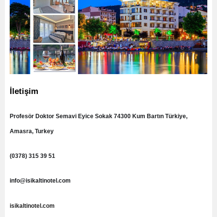
İletişim
Profesör Doktor Semavi Eyice Sokak 74300 Kum Bartın Türkiye,
Amasra, Turkey
(0378) 315 39 51
info@isikaltinotel.com
isikaltinotel.c
o
m