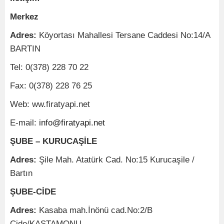
Merkez
Adres:
Köyortası Mahallesi Tersane Caddesi No:14/A
BARTIN
Tel: 0(378) 228 70 22
Fax: 0(378) 228 76 25
Web: ww.firatyapi.net
info@firatyapi.net
E-mail:
ŞUBE – KURUCAŞİLE
Adres:
Şile Mah. Atatürk Cad. No:15 Kurucaşile /
Bartın
ŞUBE-CİDE
Adres:
Kasaba mah.İnönü cad.No:2/B
Cide/KASTAMONU