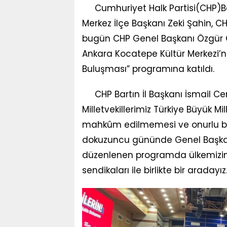
Cumhuriyet Halk Partisi(CHP)Bart
Merkez İlçe Başkanı Zeki Şahin, CHP
bugün CHP Genel Başkanı Özgür 
Ankara Kocatepe Kültür Merkezi’
Buluşması” programına katıldı.
CHP Bartın İl Başkanı İsmail Cem
Milletvekillerimiz Türkiye Büyük Mi
mahkûm edilmemesi ve onurlu bir
dokuzuncu gününde Genel Başka
düzenlenen programda ülkemizin d
sendikaları ile birlikte bir aradayız