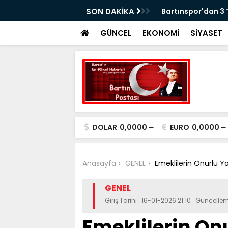
erasyonu: 5 Gözaltı
SON DAKİKA
Bartınspor'dan 3
GÜNCEL
EKONOMİ
SİYASET
DOLAR
0,0000
EURO
0,0000
Anasayfa
GENEL
Emeklilerin Onurlu 
GENEL
Giriş Tarihi : 16-01-2026 21:10 Güncellem
Emeklilerin O