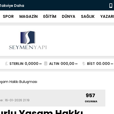
 Takviye Daha
Bartın Bele
SPOR
MAGAZİN
EĞİTİM
DÜNYA
SAĞLIK
YAZAR
STERLIN
0,0000
ALTIN
000,00
BİST
00.000
Yaşam Hakkı Buluşması
957
e : 16-01-2026 21:19
OKUNMA
nurlu Yaşam Hakkı