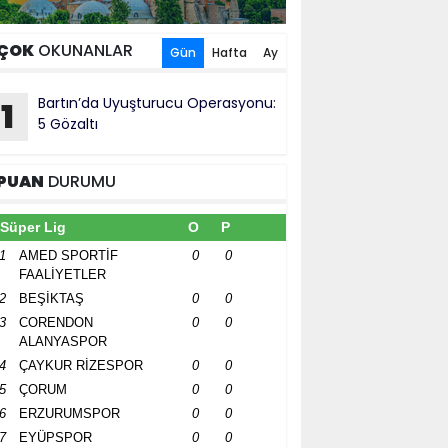
ÇOK
OKUNANLAR
Gün
Hafta
Ay
Bartın’da Uyuşturucu Operasyonu:
1
5 Gözaltı
PUAN
DURUMU
Süper Lig
O
P
1
AMED SPORTİF
0
0
FAALİYETLER
2
BEŞİKTAŞ
0
0
3
CORENDON
0
0
ALANYASPOR
4
ÇAYKUR RİZESPOR
0
0
5
ÇORUM
0
0
6
ERZURUMSPOR
0
0
7
EYÜPSPOR
0
0