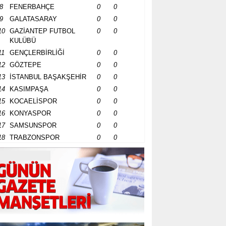
8
FENERBAHÇE
0
0
9
GALATASARAY
0
0
10
GAZİANTEP FUTBOL
0
0
KULÜBÜ
11
GENÇLERBİRLİĞİ
0
0
12
GÖZTEPE
0
0
13
İSTANBUL BAŞAKŞEHİR
0
0
14
KASIMPAŞA
0
0
15
KOCAELİSPOR
0
0
16
KONYASPOR
0
0
17
SAMSUNSPOR
0
0
18
TRABZONSPOR
0
0