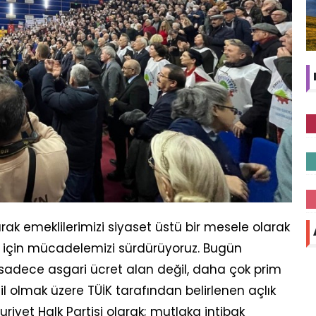
ak emeklilerimizi siyaset üstü bir mesele olarak
ı için mücadelemizi sürdürüyoruz. Bugün
 sadece asgari ücret alan değil, daha çok prim
l olmak üzere TÜİK tarafından belirlenen açlık
uriyet Halk Partisi olarak; mutlaka intibak