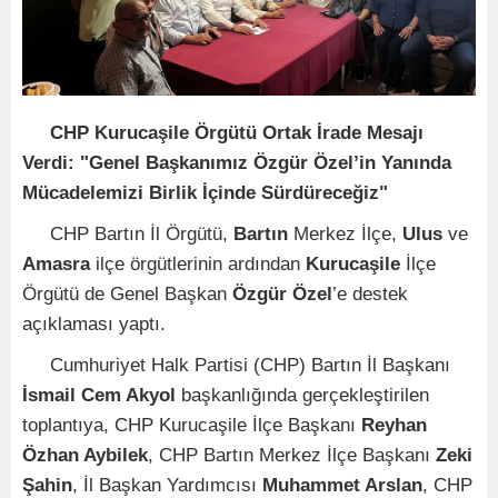
CHP Kurucaşile Örgütü Ortak İrade Mesajı
Verdi: "Genel Başkanımız Özgür Özel’in Yanında
Mücadelemizi Birlik İçinde Sürdüreceğiz"
CHP Bartın İl Örgütü,
Bartın
Merkez İlçe,
Ulus
ve
Amasra
ilçe örgütlerinin ardından
Kurucaşile
İlçe
Örgütü de Genel Başkan
Özgür Özel
’e destek
açıklaması yaptı.
Cumhuriyet Halk Partisi (CHP) Bartın İl Başkanı
İsmail Cem Akyol
başkanlığında gerçekleştirilen
toplantıya, CHP Kurucaşile İlçe Başkanı
Reyhan
Özhan Aybilek
, CHP Bartın Merkez İlçe Başkanı
Zeki
Şahin
, İl Başkan Yardımcısı
Muhammet Arslan
, CHP