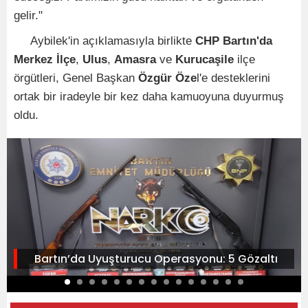
gelir."
Aybilek'in açıklamasıyla birlikte
CHP Bartın'da
Merkez İlçe
,
Ulus
,
Amasra
ve
Kurucaşile
ilçe
örgütleri, Genel Başkan
Özgür Öze
l'e desteklerini
ortak bir iradeyle bir kez daha kamuoyuna duyurmuş
oldu.
Bartın’da Uyuşturucu Operasyonu: 5 Gözaltı