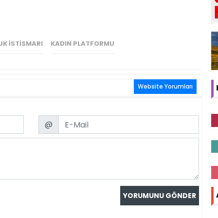
K İSTISMARI
KADIN PLATFORMU
Website Yorumları
Email
@