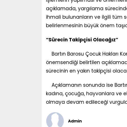
işlemlerin yapılması ve önlemler
açıklamada, yargılama sürecinde
ihmali bulunanların ve ilgili tüm s
belirlenmesinin büyük önem taşıdı
“Sürecin Takipçisi Olacağız”
Bartın Barosu Çocuk Hakları Kom
önemsendiği belirtilen açıklama
sürecinin en yakın takipçisi olacağ
Açıklamanın sonunda ise Bartın’
kadına, çocuğa, hayvanlara ve eko
olmaya devam edileceği vurgula
Admin