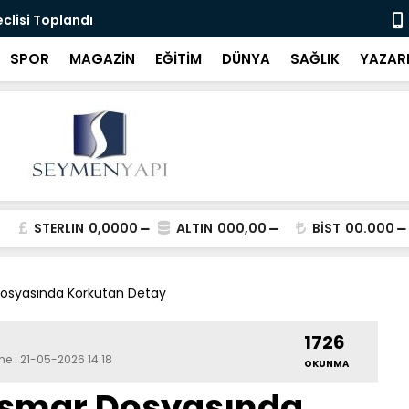
eclisi Toplandı
"Bartın'da 
SPOR
MAGAZİN
EĞİTİM
DÜNYA
SAĞLIK
YAZAR
STERLIN
0,0000
ALTIN
000,00
BİST
00.000
 Dosyasında Korkutan Detay
1726
me : 21-05-2026 14:18
OKUNMA
tismar Dosyasında