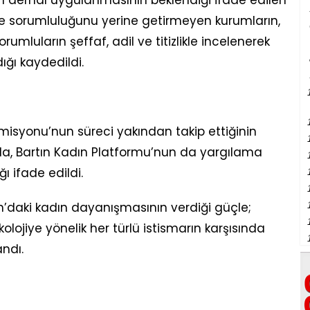
in derhal uygulanmasının beklendiği ifade edilen
 sorumluluğunu yerine getirmeyen kurumların,
orumluların şeffaf, adil ve titizlikle incelenerek
ğı kaydedildi.
isyonu’nun süreci yakından takip ettiğinin
da, Bartın Kadın Platformu’nun da yargılama
ı ifade edildi.
daki kadın dayanışmasının verdiği güçle;
lojiye yönelik her türlü istismarın karşısında
ndı.