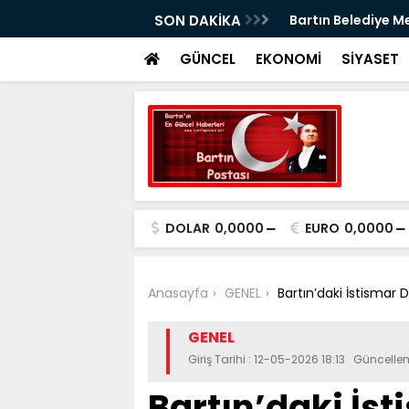
ye Daha
SON DAKİKA
Bartın Belediye M
GÜNCEL
EKONOMİ
SİYASET
DOLAR
0,0000
EURO
0,0000
Anasayfa
GENEL
Bartın’daki İstismar
GENEL
Giriş Tarihi : 12-05-2026 18:13 Güncelle
Bartın’daki İs