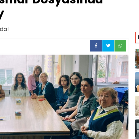
y
da!