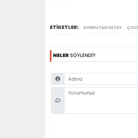
ETİKETLER:
KORKUTAN DETAY
ÇOCU
NELER
SÖYLENDİ?
Name
Comment