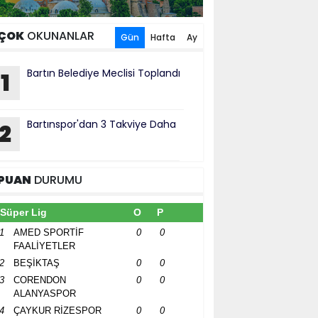
ÇOK
OKUNANLAR
Gün
Hafta
Ay
Bartın Belediye Meclisi Toplandı
1
Bartınspor'dan 3 Takviye Daha
2
PUAN
DURUMU
Süper Lig
O
P
1
AMED SPORTİF
0
0
FAALİYETLER
2
BEŞİKTAŞ
0
0
3
CORENDON
0
0
ALANYASPOR
4
ÇAYKUR RİZESPOR
0
0