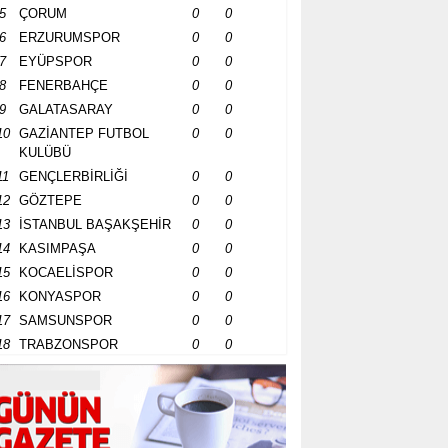
5
ÇORUM
0
0
6
ERZURUMSPOR
0
0
7
EYÜPSPOR
0
0
8
FENERBAHÇE
0
0
9
GALATASARAY
0
0
10
GAZİANTEP FUTBOL
0
0
KULÜBÜ
11
GENÇLERBİRLİĞİ
0
0
12
GÖZTEPE
0
0
13
İSTANBUL BAŞAKŞEHİR
0
0
14
KASIMPAŞA
0
0
15
KOCAELİSPOR
0
0
16
KONYASPOR
0
0
17
SAMSUNSPOR
0
0
18
TRABZONSPOR
0
0