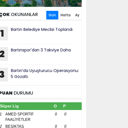
ÇOK
OKUNANLAR
Gün
Hafta
Ay
Bartın Belediye Meclisi Toplandı
1
Bartınspor'dan 3 Takviye Daha
2
Bartın’da Uyuşturucu Operasyonu:
3
5 Gözaltı
PUAN
DURUMU
Süper Lig
O
P
1
AMED SPORTİF
0
0
FAALİYETLER
2
BEŞİKTAŞ
0
0