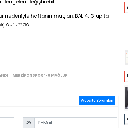
engeleri değiştirebilir.
ar nedeniyle haftanın maçları, BAL 4. Grup’ta
mış durumda.
ANDI
MERZIFONSPOR 1-0 MAĞLUP
Website Yorumları
Email
@