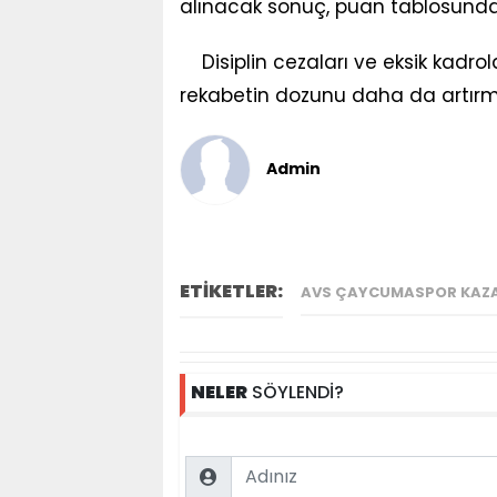
alınacak sonuç, puan tablosunda d
Disiplin cezaları ve eksik kadrol
rekabetin dozunu daha da artır
Admin
ETİKETLER:
AVS ÇAYCUMASPOR KAZ
NELER
SÖYLENDİ?
Name