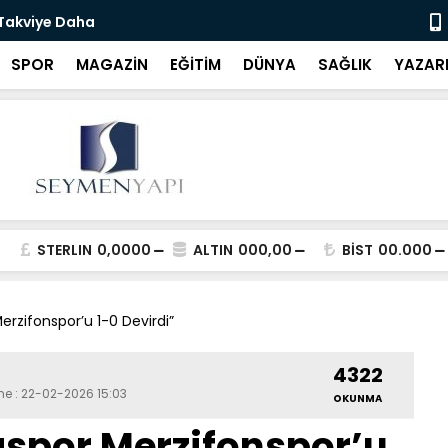
 Takviye Daha
Bartın Bele
SPOR
MAGAZİN
EĞİTİM
DÜNYA
SAĞLIK
YAZAR
STERLIN
0,0000
ALTIN
000,00
BİST
00.000
zifonspor’u 1-0 Devirdi”
4322
me : 22-02-2026 15:03
OKUNMA
por Merzifonspor’u