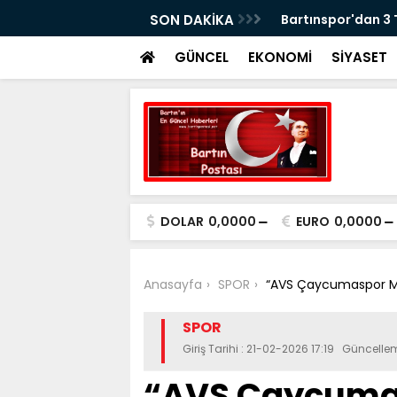
erasyonu: 5 Gözaltı
SON DAKİKA
Bartınspor'dan 3
GÜNCEL
EKONOMİ
SİYASET
DOLAR
0,0000
EURO
0,0000
Anasayfa
SPOR
“AVS Çaycumaspor Mer
SPOR
Giriş Tarihi : 21-02-2026 17:19 Güncelle
“AVS Çaycumas