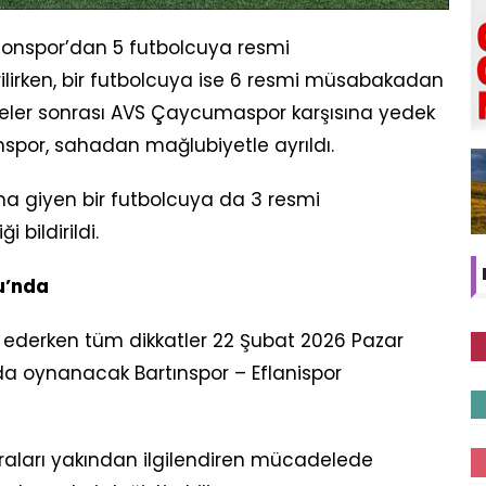
onspor’dan 5 futbolcuya resmi
irken, bir futbolcuya ise 6 resmi müsabakadan
eler sonrası AVS Çaycumaspor karşısına yedek
fonspor, sahadan mağlubiyetle ayrıldı.
 giyen bir futbolcuya da 3 resmi
bildirildi.
u’nda
derken tüm dikkatler 22 Şubat 2026 Pazar
a oynanacak Bartınspor – Eflanispor
raları yakından ilgilendiren mücadelede