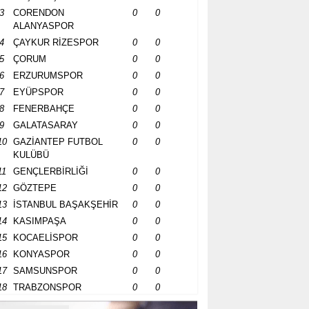
3
CORENDON
0
0
ALANYASPOR
4
ÇAYKUR RİZESPOR
0
0
5
ÇORUM
0
0
6
ERZURUMSPOR
0
0
7
EYÜPSPOR
0
0
8
FENERBAHÇE
0
0
9
GALATASARAY
0
0
10
GAZİANTEP FUTBOL
0
0
KULÜBÜ
11
GENÇLERBİRLİĞİ
0
0
12
GÖZTEPE
0
0
13
İSTANBUL BAŞAKŞEHİR
0
0
14
KASIMPAŞA
0
0
15
KOCAELİSPOR
0
0
16
KONYASPOR
0
0
17
SAMSUNSPOR
0
0
18
TRABZONSPOR
0
0