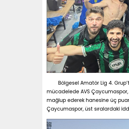
Bölgesel Amatör Lig 4. Grup’ta 
mücadelede AVS Çaycumaspor, sa
mağlup ederek hanesine üç puan y
Çaycumaspor, üst sıralardaki iddi