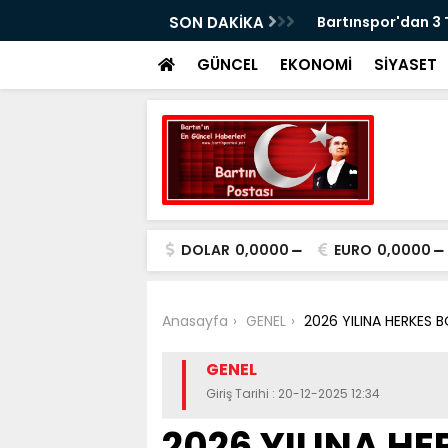
erasyonu: 5 Gözaltı
SON DAKİKA
Bartınspor'dan 3
GÜNCEL
EKONOMİ
SİYASET
DOLAR
0,0000
EURO
0,0000
Anasayfa
GENEL
2026 YILINA HERKES 
GENEL
Giriş Tarihi : 20-12-2025 12:34
2026 YILINA H