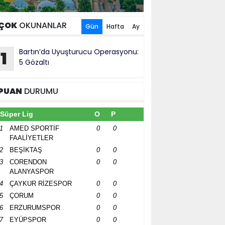
ÇOK
OKUNANLAR
Gün
Hafta
Ay
Bartın’da Uyuşturucu Operasyonu:
1
5 Gözaltı
PUAN
DURUMU
Süper Lig
O
P
1
AMED SPORTİF
0
0
FAALİYETLER
2
BEŞİKTAŞ
0
0
3
CORENDON
0
0
ALANYASPOR
4
ÇAYKUR RİZESPOR
0
0
5
ÇORUM
0
0
6
ERZURUMSPOR
0
0
7
EYÜPSPOR
0
0