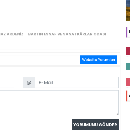
MAZ AKDENİZ
BARTIN ESNAF VE SANATKÂRLAR ODASI
Website Yorumları
Email
@