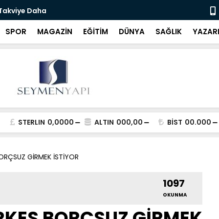
 Takviye Daha
Bartın Bele
SPOR
MAGAZİN
EĞİTİM
DÜNYA
SAĞLIK
YAZAR
STERLIN
0,0000
ALTIN
000,00
BİST
00.000
BORÇSUZ GİRMEK İSTİYOR
1097
OKUNMA
ERKES BORÇSUZ GİRMEK