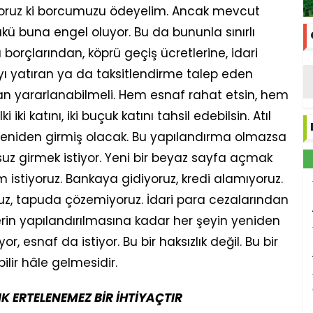
iyoruz ki borcumuzu ödeyelim. Ancak mevcut
yükü buna engel oluyor. Bu da bununla sınırlı
borçlarından, köprü geçiş ücretlerine, idari
ı yatıran ya da taksitlendirme talep eden
 yararlanabilmeli. Hem esnaf rahat etsin, hem
ki katını, iki buçuk katını tahsil edebilsin. Atıl
eniden girmiş olacak. Bu yapılandırma olmazsa
suz girmek istiyor. Yeni bir beyaz sayfa açmak
im istiyoruz. Bankaya gidiyoruz, kredi alamıyoruz.
ruz, tapuda çözemiyoruz. İdari para cezalarından
erin yapılandırılmasına kadar her şeyin yeniden
 esnaf da istiyor. Bu bir haksızlık değil. Bu bir
lir hâle gelmesidir.
K ERTELENEMEZ BİR İHTİYAÇTIR