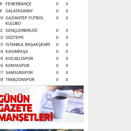
8
FENERBAHÇE
0
0
9
GALATASARAY
0
0
10
GAZİANTEP FUTBOL
0
0
KULÜBÜ
11
GENÇLERBİRLİĞİ
0
0
12
GÖZTEPE
0
0
13
İSTANBUL BAŞAKŞEHİR
0
0
14
KASIMPAŞA
0
0
15
KOCAELİSPOR
0
0
16
KONYASPOR
0
0
17
SAMSUNSPOR
0
0
18
TRABZONSPOR
0
0