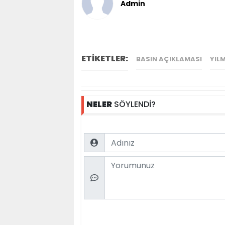
Admin
ETİKETLER:
BASIN AÇIKLAMASI
YIL
NELER
SÖYLENDİ?
Name
Comment