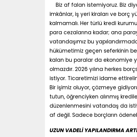
Biz af falan istemiyoruz. Biz d
imkânlar, iş yeri kiraları ve borç 
kalmamalı. Her türlü kredi kurumu 
para cezalarına kadar; ana paray
vatandaşımız bu yapılandırmadan
hükümetimiz geçen seferkinin belki i
kalan bu paralar da ekonomiye y
olmazdır. 2026 yılına herkes borç
istiyor. Ticaretimizi idame ettirel
Bir işimiz oluyor, çözmeye gidiyo
tutun, öğrenciyken alınmış kredil
düzenlenmesini vatandaş da istiyor,
af değil. Sadece borçların ödenebi
UZUN VADELİ YAPILANDIRMA ARTI