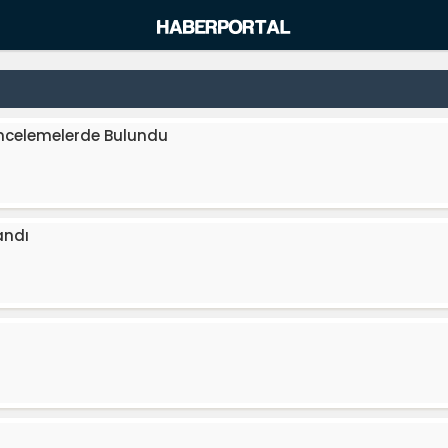
İncelemelerde Bulundu
andı
r