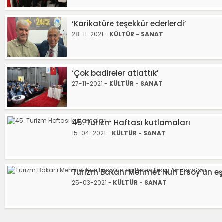
‘Karikatüre teşekkür ederlerdi’
28-11-2021 -
KÜLTÜR - SANAT
‘Çok badireler atlattık’
27-11-2021 -
KÜLTÜR - SANAT
45. Turizm Haftası kutlamaları
15-04-2021 -
KÜLTÜR - SANAT
Turizm Bakanı Mehmet Nuri Ersoy’un eş
25-03-2021 -
KÜLTÜR - SANAT