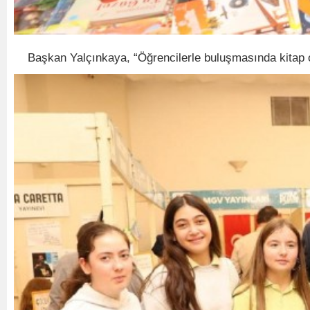
Başkan Yalçınkaya, “Öğrencilerle buluşmasında kitap oku