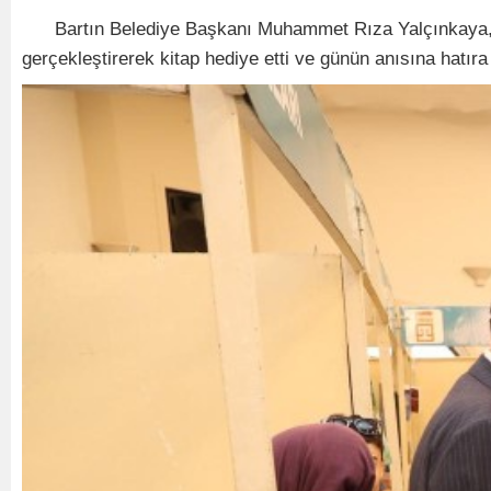
Bartın Belediye Başkanı Muhammet Rıza Yalçınkaya, 27. K
gerçekleştirerek kitap hediye etti ve günün anısına hatıra 